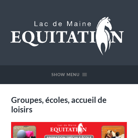
Lac
de
Maine
SHOW MENU
Equitation
Groupes, écoles, accueil de
loisirs