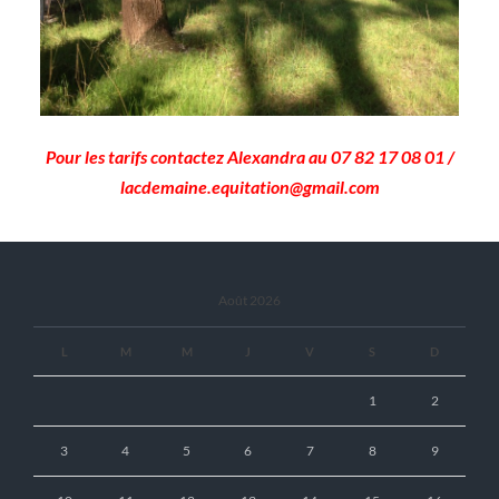
Pour les tarifs contactez Alexandra au 07 82 17 08 01 /
lacdemaine.equitation@gmail.com
Août 2026
L
M
M
J
V
S
D
1
2
3
4
5
6
7
8
9