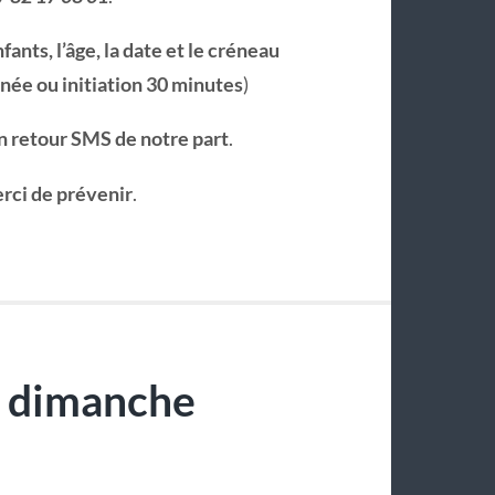
nts, l’âge, la date et le créneau
ée ou initiation 30 minutes
)
un retour SMS de notre part
.
rci de prévenir
.
s dimanche