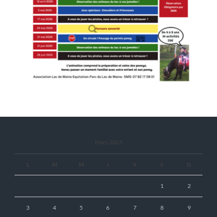
Mars 2025
L
M
M
J
V
S
D
1
2
3
4
5
6
7
8
9