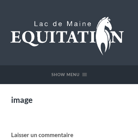
Lac
de
Maine
SHOW MENU
Equitation
image
Laisser un commentaire