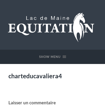
Lac
de
Maine
SHOW MENU
Equitation
charteducavaliera4
Laisser un commentaire